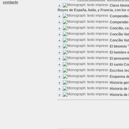
contacto
Clave histor
Reyes de España, Italia, y Francia, con los
Compendio d
Compendio d
Concilio, c
Concílio Vat
Concílio Vat
El binomio
El hombre e
El pensamie
El santo Co
Escritos te
Esquema de
Historia gen
Historia de 
Historia de 