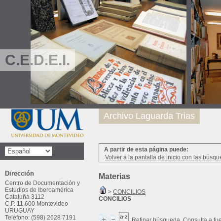
C.E.D.E.I.
Archivo Laguarda Trias
A partir de esta página puede:
Volver a la pantalla de inicio con las búsqu
Dirección
Materias
Centro de Documentación y
Estudios de Iberoamérica
>
CONCILIOS
Cataluña 3112
CONCILIOS
C.P. 11.600 Montevideo
URUGUAY
Teléfono: (598) 2628 7191
Refinar búsqueda
Consulta a fu