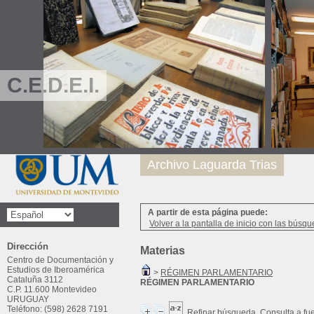
C.E.D.E.I.
Archivo Laguarda Trias
A partir de esta página puede:
Volver a la pantalla de inicio con las búsqu
Dirección
Materias
Centro de Documentación y
Estudios de Iberoamérica
>
RÉGIMEN PARLAMENTARIO
Cataluña 3112
RÉGIMEN PARLAMENTARIO
C.P. 11.600 Montevideo
URUGUAY
Teléfono: (598) 2628 7191
Refinar búsqueda
Consulta a fu