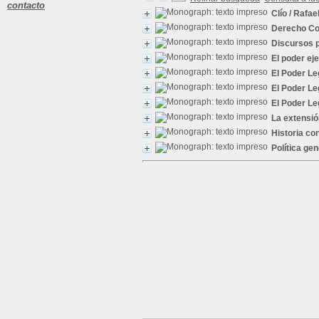
contacto
Clío
/ Rafael
Derecho Co
Discursos 
El poder ej
El Poder Le
El Poder Le
El Poder Le
La extensió
Historia con
Política gen