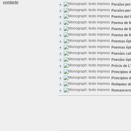
contacto
Paraíso per
Paraíso per
Poema del 
Poema de M
Poema de M
Poema de M
Poemas ép
Poemas ép
Poesías cab
Poesías ép
Précis de L'
Principios d
Principios d
Reliquias d
Romancero g