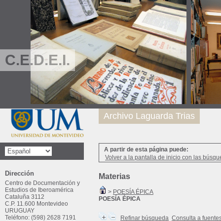
C.E.D.E.I.
Archivo Laguarda Trias
A partir de esta página puede:
Volver a la pantalla de inicio con las búsqu
Dirección
Materias
Centro de Documentación y
Estudios de Iberoamérica
>
POESÍA ÉPICA
Cataluña 3112
POESÍA ÉPICA
C.P. 11.600 Montevideo
URUGUAY
Teléfono: (598) 2628 7191
Refinar búsqueda
Consulta a fuente