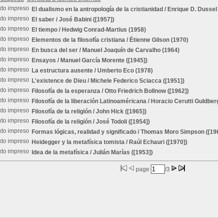
El dualismo en la antropología de la cristianidad
/ Enrique D. Dussel 
El saber
/ José Babini ([1957])
El tiempo
/ Hedwig Conrad-Martius (1958)
Elementos de la filosofía cristiana
/ Étienne Gilson (1970)
En busca del ser
/ Manuel Joaquín de Carvalho (1964)
Ensayos
/ Manuel García Morente ([1945])
La estructura ausente
/ Umberto Eco (1978)
L'existence de Dieu
/ Michele Federico Sciacca ([1951])
Filosofía de la esperanza
/ Otto Friedrich Bollnow ([1962])
Filosofía de la liberación Latinoaméricana
/ Horacio Cerutti Guldber
Filosofía de la religión
/ John Hick ([1965])
Filosofía de la religión
/ José Todoli ([1954])
Formas lógicas, realidad y significado
/ Thomas Moro Simpson ([19
Heidegger y la metafísica tomista
/ Raúl Echauri ([1970])
Idea de la metafísica
/ Julián Marías ([1953])
page
/3