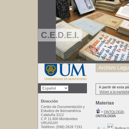
C.E.D.E.I.
Archivo Lagu
A partir de esta p
Volver a la pantall
Dirección
Materias
Centro de Documentación y
Estudios de Iberoamérica
>
ONTOLOGÍA
Cataluña 3112
ONTOLOGÍA
C.P. 11.600 Montevideo
URUGUAY
Teléfono: (598) 2628 7191
Refinar 