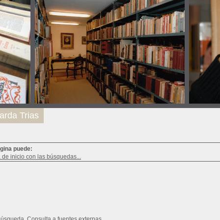
arda Trias
ágina puede:
a de inicio con las búsquedas...
búsqueda
Consulta a fuentes externas