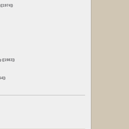
([1974])
g ([1983])
64])