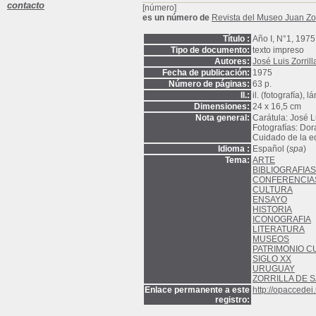
contacto
[número]
es un número de
Revista del Museo Juan Zor
Título :
Año I, N°1, 1975
Tipo de documento:
texto impreso
Autores:
José Luis Zorril
Fecha de publicación:
1975
Número de páginas:
63 p.
Il.:
il. (fotografía), l
Dimensiones:
24 x 16,5 cm
Nota general:
Carátula: José L
Fotografías: Dora
Cuidado de la ed
Idioma :
Español (
spa
)
Tema:
ARTE
BIBLIOGRAFIAS
CONFERENCIA
CULTURA
ENSAYO
HISTORIA
ICONOGRAFIA
LITERATURA
MUSEOS
PATRIMONIO C
SIGLO XX
URUGUAY
ZORRILLA DE S
Enlace permanente a este
http://opaccede
registro: