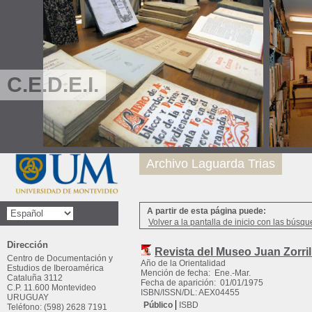
C.E.D.E.I.
Archivo Laguarda Trias
A partir de esta página puede:
Volver a la pantalla de inicio con las búsqu
Dirección
Revista del Museo Juan Zorril
Centro de Documentación y
Año de la Orientalidad
Estudios de Iberoamérica
Mención de fecha: Ene.-Mar.
Cataluña 3112
Fecha de aparición: 01/01/1975
C.P. 11.600 Montevideo
ISBN/ISSN/DL: AEX04455
URUGUAY
Público
ISBD
Teléfono: (598) 2628 7191