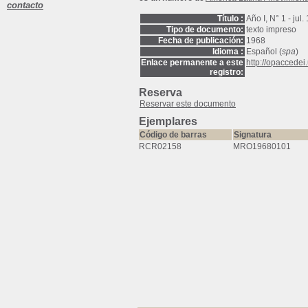
contacto
Título :
Año I, N° 1 - jul.
Tipo de documento:
texto impreso
Fecha de publicación:
1968
Idioma :
Español (
spa
)
Enlace permanente a este
http://opaccede
registro:
Reserva
Reservar este documento
Ejemplares
Código de barras
Signatura
RCR02158
MRO19680101