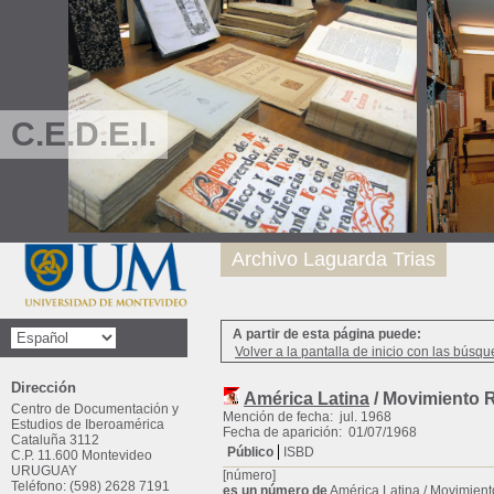
C.E.D.E.I.
Archivo Laguarda Trias
A partir de esta página puede:
Volver a la pantalla de inicio con las búsqu
Dirección
América Latina
/ Movimiento R
Centro de Documentación y
Mención de fecha: jul. 1968
Estudios de Iberoamérica
Fecha de aparición: 01/07/1968
Cataluña 3112
Público
ISBD
C.P. 11.600 Montevideo
URUGUAY
[número]
Teléfono: (598) 2628 7191
es un número de
América Latina
/ Movimient