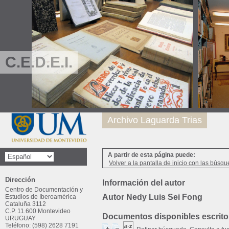
C.E.D.E.I.
Archivo Laguarda Trias
A partir de esta página puede:
Volver a la pantalla de inicio con las búsqu
Dirección
Información del autor
Centro de Documentación y
Autor Nedy Luis Sei Fong
Estudios de Iberoamérica
Cataluña 3112
C.P. 11.600 Montevideo
Documentos disponibles escritos
URUGUAY
Teléfono: (598) 2628 7191