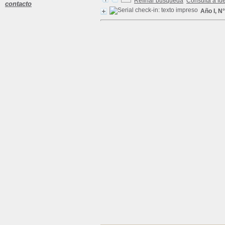
Refinar búsqueda
Consulta a fu
contacto
Año I, N°