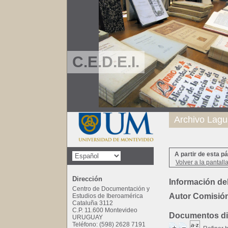
C.E.D.E.I.
Archivo Lagu
A partir de esta p
Volver a la pantall
Dirección
Información del
Centro de Documentación y
Autor Comisión
Estudios de Iberoamérica
Cataluña 3112
C.P. 11.600 Montevideo
Documentos dis
URUGUAY
Teléfono: (598) 2628 7191