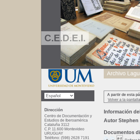
C.E.D.E.I.
Archivo Lagu
A partir de esta p
Volver a la pantall
Dirección
Información del
Centro de Documentación y
Autor Stephen
Estudios de Iberoamérica
Cataluña 3112
C.P. 11.600 Montevideo
Documentos dis
URUGUAY
Teléfono: (598) 2628 7191