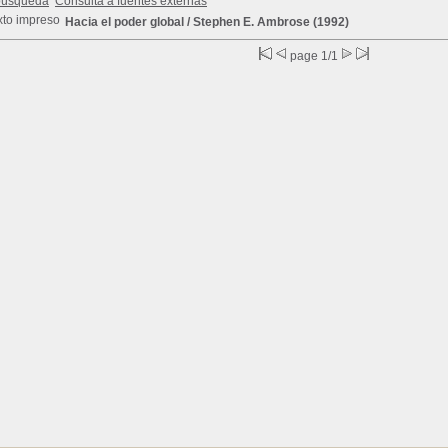
búsqueda
Consulta a fuentes externas
Hacia el poder global
/ Stephen E. Ambrose (1992)
page 1/1