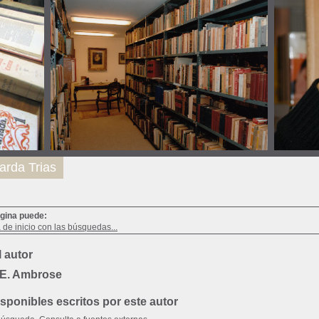
arda Trias
ágina puede:
a de inicio con las búsquedas...
 autor
 E. Ambrose
ponibles escritos por este autor