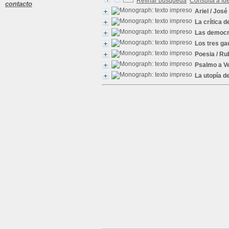
Refinar búsqueda
Consulta a fu
contacto
Ariel
/ José
La crítica d
Las democr
Los tres ga
Poesia
/ Ru
Psalmo a Ve
La utopía d