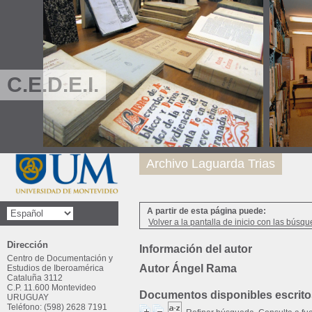
C.E.D.E.I.
Archivo Laguarda Trias
A partir de esta página puede:
Volver a la pantalla de inicio con las búsqu
Dirección
Información del autor
Centro de Documentación y
Autor Ángel Rama
Estudios de Iberoamérica
Cataluña 3112
C.P. 11.600 Montevideo
Documentos disponibles escritos
URUGUAY
Teléfono: (598) 2628 7191