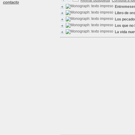
Refinar búsqueda
Consulta a fu
contacto
Entremese
Libro de oro
Los pecado
Los que no 
La vida nue