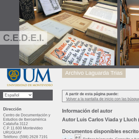
C.E.D.E.I.
Archivo Laguarda Trias
A partir de esta página puede:
Volver a la pantalla de inicio con las búsqu
Dirección
Información del autor
Centro de Documentación y
Autor Luis Carlos Viada y Lluch 
Estudios de Iberoamérica
Cataluña 3112
C.P. 11.600 Montevideo
Documentos disponibles escritos
URUGUAY
Teléfono: (598) 2628 7191