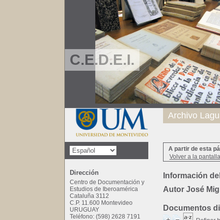
C.E.D.E.I.
Archivo Lagu
A partir de esta p
Volver a la pantall
Dirección
Información del
Centro de Documentación y
Autor José Mig
Estudios de Iberoamérica
Cataluña 3112
C.P. 11.600 Montevideo
Documentos dis
URUGUAY
Teléfono: (598) 2628 7191