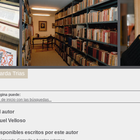
arda Trias
ágina puede:
a de inicio con las búsquedas...
 autor
uel Velloso
ponibles escritos por este autor