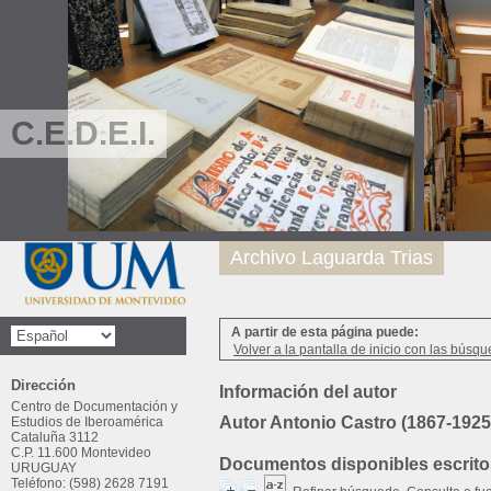
C.E.D.E.I.
Archivo Laguarda Trias
A partir de esta página puede:
Volver a la pantalla de inicio con las búsqu
Dirección
Información del autor
Centro de Documentación y
Autor Antonio Castro (1867-1925
Estudios de Iberoamérica
Cataluña 3112
C.P. 11.600 Montevideo
Documentos disponibles escritos
URUGUAY
Teléfono: (598) 2628 7191