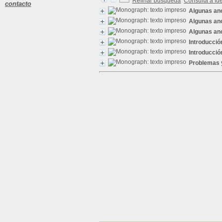
Refinar búsqueda
Consulta a fu
contacto
Algunas ano
Algunas ano
Algunas ano
Introducción
Introducció
Problemas 