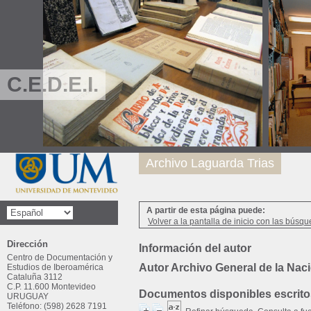
C.E.D.E.I.
Archivo Laguarda Trias
A partir de esta página puede:
Volver a la pantalla de inicio con las búsqu
Dirección
Información del autor
Centro de Documentación y
Autor Archivo General de la Naci
Estudios de Iberoamérica
Cataluña 3112
C.P. 11.600 Montevideo
Documentos disponibles escritos
URUGUAY
Teléfono: (598) 2628 7191