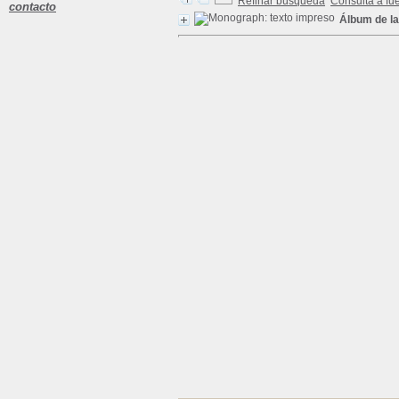
Refinar búsqueda
Consulta a fu
contacto
Álbum de la