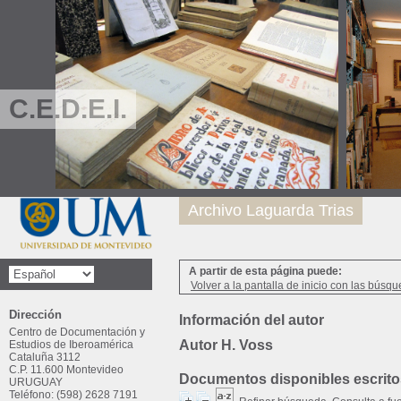
C.E.D.E.I.
Archivo Laguarda Trias
A partir de esta página puede:
Volver a la pantalla de inicio con las búsqu
Dirección
Información del autor
Centro de Documentación y
Autor H. Voss
Estudios de Iberoamérica
Cataluña 3112
C.P. 11.600 Montevideo
Documentos disponibles escritos
URUGUAY
Teléfono: (598) 2628 7191