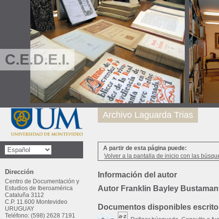
C.E.D.E.I.
Archivo Laguarda Trias
A partir de esta página puede:
Volver a la pantalla de inicio con las búsqu
Dirección
Información del autor
Centro de Documentación y
Autor Franklin Bayley Bustaman
Estudios de Iberoamérica
Cataluña 3112
C.P. 11.600 Montevideo
Documentos disponibles escritos
URUGUAY
Teléfono: (598) 2628 7191