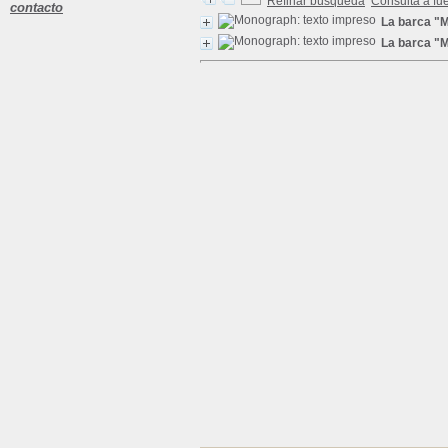
Refinar búsqueda
Consulta a fu
contacto
La barca "
La barca "