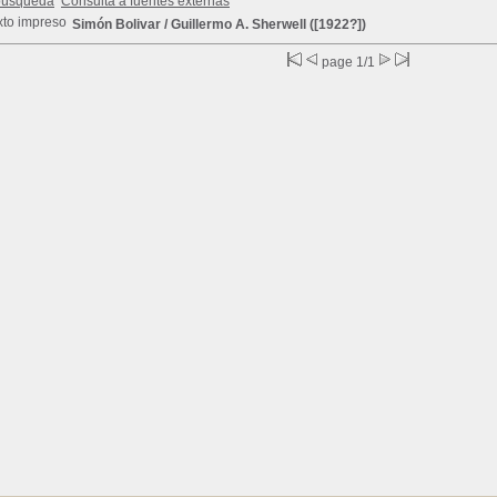
búsqueda
Consulta a fuentes externas
Simón Bolivar
/ Guillermo A. Sherwell ([1922?])
page 1/1