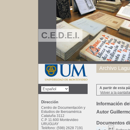
C.E.D.E.I.
Archivo Lagu
A partir de esta p
Volver a la pantall
Dirección
Información del
Centro de Documentación y
Autor Guillermo
Estudios de Iberoamérica
Cataluña 3112
C.P. 11.600 Montevideo
Documentos dis
URUGUAY
Teléfono: (598) 2628 7191